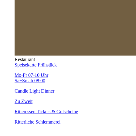
Restaurant
Speisekarte
Frühstück
Mo-Fr 07-10 Uhr
Sa+So ab 08:00
Candle Light Dinner
Zu Zweit
Ritteressen
Tickets & Gutscheine
Ritterliche Schlemmerei