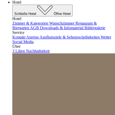
Hotel
Schließe Hotel
Öffne Hotel
Hotel
Zimmer & Kategorien
Wunschzimmer
Restaurant &
Biergarten
AGB
Downloads & Infomaterial
Bildergalerie
Service
Kontakt
Anreise
Ausflugsziele & Sehenswürdigkeiten
Wetter
Social Media
Über
3 Lilien
Nachhaltigkeit