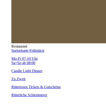
Restaurant
Speisekarte
Frühstück
Mo-Fr 07-10 Uhr
Sa+So ab 08:00
Candle Light Dinner
Zu Zweit
Ritteressen
Tickets & Gutscheine
Ritterliche Schlemmerei