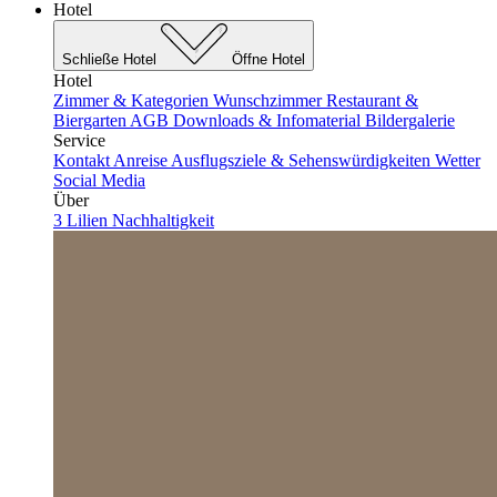
Hotel
Schließe Hotel
Öffne Hotel
Hotel
Zimmer & Kategorien
Wunschzimmer
Restaurant &
Biergarten
AGB
Downloads & Infomaterial
Bildergalerie
Service
Kontakt
Anreise
Ausflugsziele & Sehenswürdigkeiten
Wetter
Social Media
Über
3 Lilien
Nachhaltigkeit